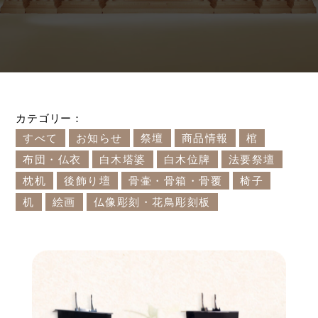
カテゴリー：
すべて
お知らせ
祭壇
商品情報
棺
布団・仏衣
白木塔婆
白木位牌
法要祭壇
枕机
後飾り壇
骨壷・骨箱・骨覆
椅子
机
絵画
仏像彫刻・花鳥彫刻板