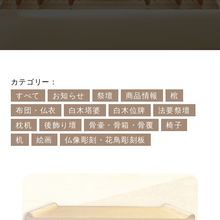
カテゴリー：
すべて
お知らせ
祭壇
商品情報
棺
布団・仏衣
白木塔婆
白木位牌
法要祭壇
枕机
後飾り壇
骨壷・骨箱・骨覆
椅子
机
絵画
仏像彫刻・花鳥彫刻板